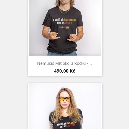
Nemusíš Mít Školu Rocku -...
Cena
490,00 Kč