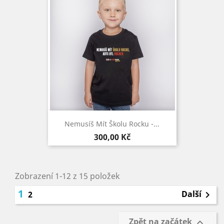
Nemusíš Mít Školu Rocku -...
Cena
300,00 Kč
Zobrazení 1-12 z 15 položek
1
Další
2

Zpět na začátek
