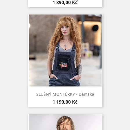
Cena
1 890,00 Kč
SLUŠNÝ MONTÉRKY - Dámské
Cena
1 190,00 Kč