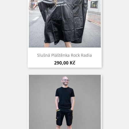
Slušná Pláštěnka Rock Radia
Cena
290,00 Kč