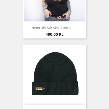
Nemusíš Mít Školu Rocku -...
Cena
490,00 Kč