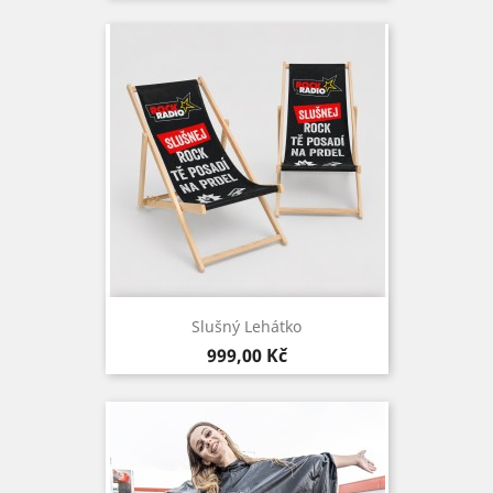
Slušný Lehátko
Cena
999,00 Kč